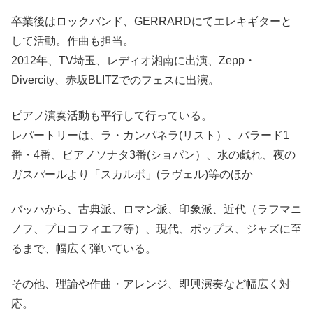
卒業後はロックバンド、GERRARDにてエレキギターと
して活動。作曲も担当。
2012年、TV埼玉、レディオ湘南に出演、Zepp・
Divercity、赤坂BLITZでのフェスに出演。
ピアノ演奏活動も平行して行っている。
レパートリーは、ラ・カンパネラ(リスト）、バラード1
番・4番、ピアノソナタ3番(ショパン）、水の戯れ、夜の
ガスパールより「スカルボ」(ラヴェル)等のほか
バッハから、古典派、ロマン派、印象派、近代（ラフマニ
ノフ、プロコフィエフ等）、現代、ポップス、ジャズに至
るまで、幅広く弾いている。
その他、理論や作曲・アレンジ、即興演奏など幅広く対
応。